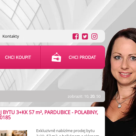
Kontakty
CHCI KOUPIT
CHCI PRODAT
zobrazit:
10
,
20
,
50
J BYTU 3+KK 57
m²
, PARDUBICE - POLABINY,
00185
Exkluzivně nabízíme prodej bytu