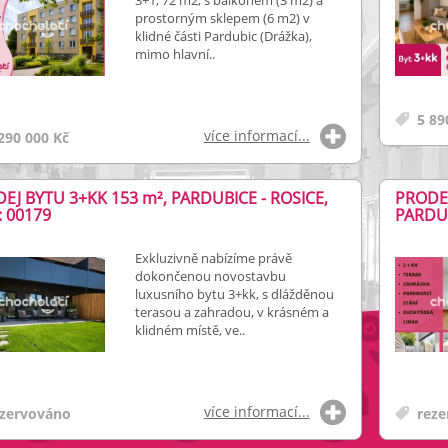
3+1, 72 m2, s balkónem (3 m2) a
prostorným sklepem (6 m2) v
klidné části Pardubic (Drážka),
mimo hlavní..
5 89
více informací...
290 000 Kč
EJ BYTU 3+KK 153
m²
, PARDUBICE - ROSICE,
PRODEJ
: 00179
PARDUB
Exkluzivně nabízíme právě
dokončenou novostavbu
luxusního bytu 3+kk, s dlážděnou
terasou a zahradou, v krásném a
klidném místě, ve..
více informací...
zervováno
reze