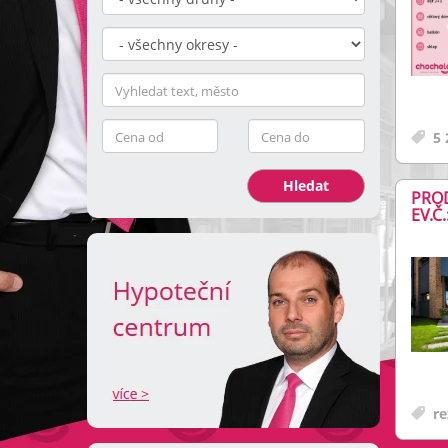
5 
Hledat
PROD
EV.Č.
re