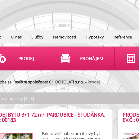
d
O nás
Služby
Nemovitosti
Hypotéky
Reference
PRODEJ
PRONÁJEM
íte se:
Realitní společnost CHOCHOLATÍ s.r.o.
»
Prodej
eny položky [1 - 8]
EJ BYTU 3+1 72
m²
, PARDUBICE - STUDÁNKA,
PRODE
: 00183
EV.Č.: 
Exkluzivně nabízíme cihlový byt