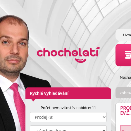
Úvo
Nacház
zobraz
Rychlé vyhledávání
Počet nemovitostí v nabídce:
11
PROD
EV.Č.