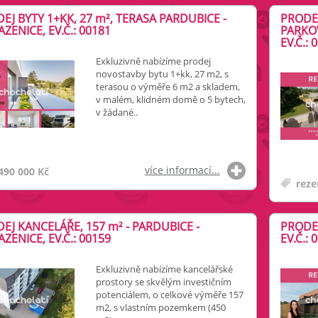
EJ BYTY 1+KK, 27
m²
, TERASA PARDUBICE -
PRODEJ
ZENICE, EV.Č.: 00181
PARKOV
EV.Č.: 
Exkluzivně nabízíme prodej
novostavby bytu 1+kk, 27 m2, s
terasou o výměře 6 m2 a skladem,
v malém, klidném domě o 5 bytech,
v žádané..
více informací...
490 000 Kč
reze
EJ KANCELÁŘE, 157
m²
- PARDUBICE -
PRODE
ZENICE, EV.Č.: 00159
EV.Č.: 
Exkluzivně nabízíme kancelářské
prostory se skvělým investičním
potenciálem, o celkové výměře 157
m2, s vlastním pozemkem (450