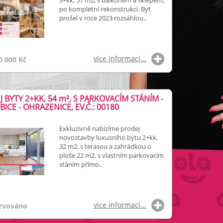
3+kk, 57 m2, s balkónem a sklepem,
po kompletní rekonstrukci. Byt
prošel v roce 2023 rozsáhlou..
více informací...
0 000 Kč
 BYTY 2+KK, 54
m²
, S PARKOVACÍM STÁNÍM -
ICE - OHRAZENICE, EV.Č.: 00180
Exkluzivně nabízíme prodej
novostavby luxusního bytu 2+kk,
32 m2, s terasou a zahrádkou o
ploše 22 m2, s vlastním parkovacím
stáním přímo..
více informací...
rvováno