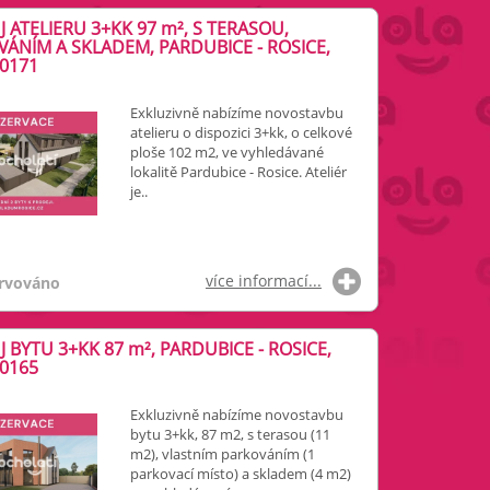
 ATELIERU 3+KK 97
m²
, S TERASOU,
ÁNÍM A SKLADEM, PARDUBICE - ROSICE,
00171
Exkluzivně nabízíme novostavbu
atelieru o dispozici 3+kk, o celkové
ploše 102 m2, ve vyhledávané
lokalitě Pardubice - Rosice. Ateliér
je..
více informací...
rvováno
J BYTU 3+KK 87
m²
, PARDUBICE - ROSICE,
00165
Exkluzivně nabízíme novostavbu
bytu 3+kk, 87 m2, s terasou (11
m2), vlastním parkováním (1
parkovací místo) a skladem (4 m2)