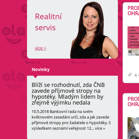
PROD
OHRA
Novinky
4 
Blíží se rozhodnutí, zda ČNB
zavede příjmové stropy na
hypotéky. Mladým lidem by
PROD
zřejmě výjimku nedala
OHRA
10.5.2018
Bankovní rada na svém
květnovém zasedání určí, zda a jak zavede
příjmové stropy pro žadatele o hypotéky. S
výsledkem seznámí veřejnost 12...
více »